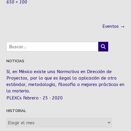
Tamaño
650 × 100
completo
Navegación
Eventos
→
de
la
entrada
NOTICIAS
Sí, en México existe una Normativa en Dirección de
Proyectos, por lo que es ilegal la aplicación de otro
estándar, metodología, filosofía o mejores prácticas en
la materia.
PLEXCs Febrero · 25 · 2020
HISTORIAL
Historial