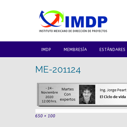
Saltar
al
contenido
IMDP
MEMBRESÍA
ESTÁNDARES
ME-201124
Tamaño
650 × 100
completo