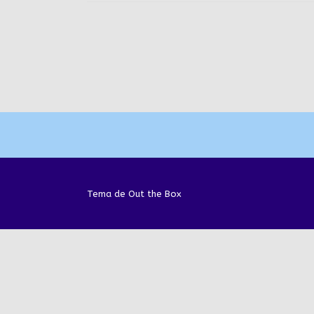
Navegación
de
la
entrada
Tema de
Out the Box