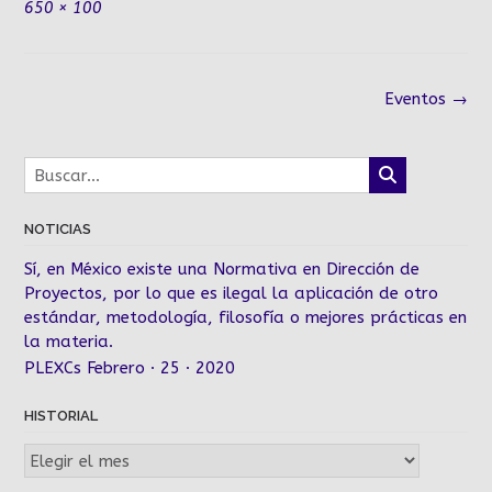
Tamaño
650 × 100
completo
Navegación
Eventos
→
de
la
entrada
NOTICIAS
Sí, en México existe una Normativa en Dirección de
Proyectos, por lo que es ilegal la aplicación de otro
estándar, metodología, filosofía o mejores prácticas en
la materia.
PLEXCs Febrero · 25 · 2020
HISTORIAL
Historial