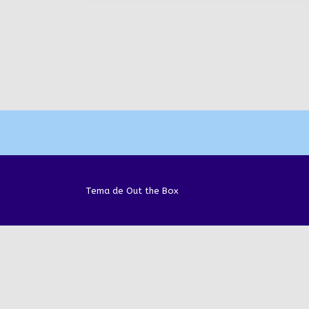
Navegación
de
la
entrada
Tema de
Out the Box