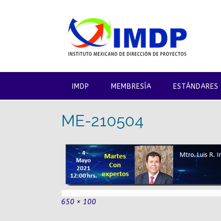
Saltar
al
contenido
IMDP
MEMBRESÍA
ESTÁNDARES
ME-210504
Tamaño
650 × 100
completo