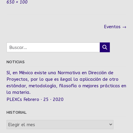
Tamaño
650 × 100
completo
Navegación
Eventos
→
de
la
entrada
NOTICIAS
Sí, en México existe una Normativa en Dirección de
Proyectos, por lo que es ilegal la aplicación de otro
estándar, metodología, filosofía o mejores prácticas en
la materia.
PLEXCs Febrero · 25 · 2020
HISTORIAL
Historial