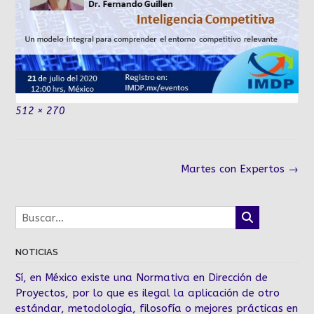
Tamaño
512 × 270
completo
Navegación
Martes con Expertos
→
de
la
entrada
NOTICIAS
Sí, en México existe una Normativa en Dirección de
Proyectos, por lo que es ilegal la aplicación de otro
estándar, metodología, filosofía o mejores prácticas en