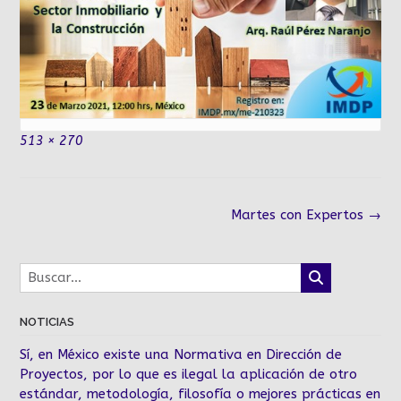
Tamaño
513 × 270
completo
Navegación
Martes con Expertos
→
de
la
entrada
NOTICIAS
Sí, en México existe una Normativa en Dirección de
Proyectos, por lo que es ilegal la aplicación de otro
estándar, metodología, filosofía o mejores prácticas en