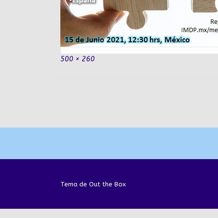
Tamaño
500 × 260
completo
Navegación
de
la
entrada
Tema de
Out the Box