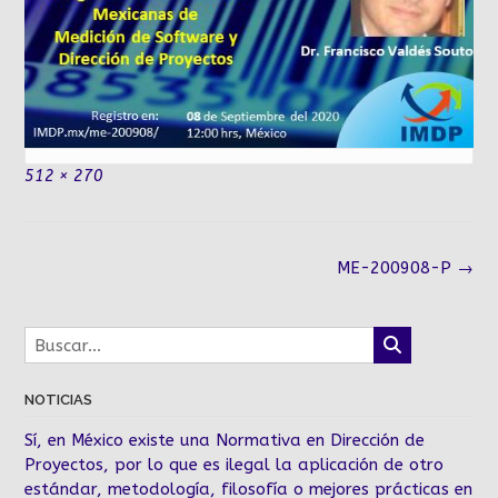
Tamaño
512 × 270
completo
Navegación
ME-200908-P
→
de
la
entrada
NOTICIAS
Sí, en México existe una Normativa en Dirección de
Proyectos, por lo que es ilegal la aplicación de otro
estándar, metodología, filosofía o mejores prácticas en