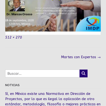
Tamaño
512 × 270
completo
Navegación
Martes con Expertos
→
de
la
entrada
NOTICIAS
Sí, en México existe una Normativa en Dirección de
Proyectos, por lo que es ilegal la aplicación de otro
estándar, metodología, filosofía o mejores prácticas en