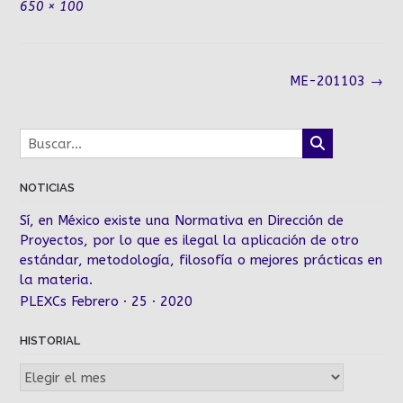
Tamaño
650 × 100
completo
Navegación
ME-201103
→
de
la
entrada
NOTICIAS
Sí, en México existe una Normativa en Dirección de
Proyectos, por lo que es ilegal la aplicación de otro
estándar, metodología, filosofía o mejores prácticas en
la materia.
PLEXCs Febrero · 25 · 2020
HISTORIAL
Historial