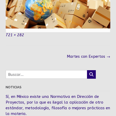
Tamaño
721 × 282
completo
Navegación
Martes con Expertos
→
de
la
entrada
NOTICIAS
Sí, en México existe una Normativa en Dirección de
Proyectos, por lo que es ilegal la aplicación de otro
estándar, metodología, filosofía o mejores prácticas en
la materia.