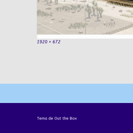
Tamaño
1920 × 672
completo
Navegación
de
la
entrada
Tema de
Out the Box