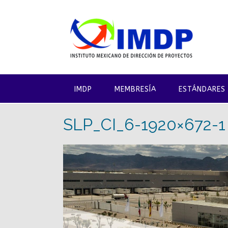
Saltar
al
contenido
IMDP
MEMBRESÍA
ESTÁNDARES
SLP_CI_6-1920×672-1